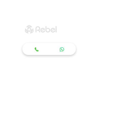
Estr. Água Espraiada, 5480
Cotia - SP / Brasil
06726-400