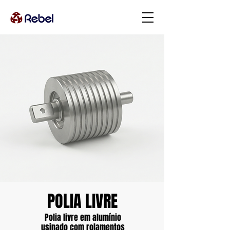
POLIA LIVRE
Polia livre em alumínio
usinado
com rolamentos