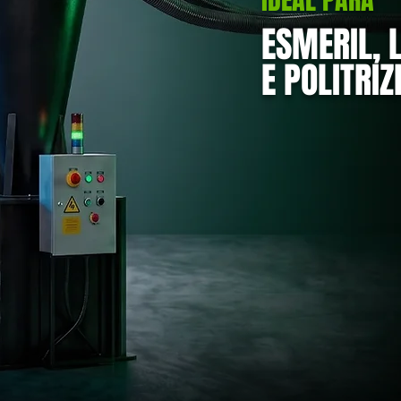
DE
DE
IDEAL PARA
ESMERIL, 
IN
IN
E POLITRIZ