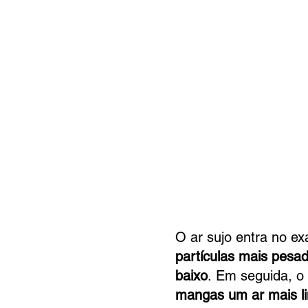
ENT
ENT
O ar sujo entra no e
partículas mais pesad
baixo
.
Em seguida, o
mangas um ar mais l