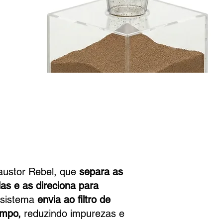
RA AR SUJ
RA AR SUJ
SAI
SAI
xaustor Rebel, que
separa as
as e as direciona para
 sistema
envia ao filtro de
impo
,
reduzindo impurezas e