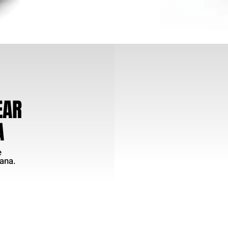
A
EAR
A
e
lana
.