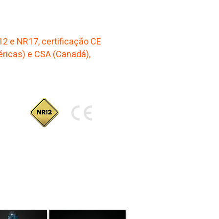
abricadas em conformidade
2 e NR17, certificação CE
ricas) e CSA (Canadá),
tendimento aos principais