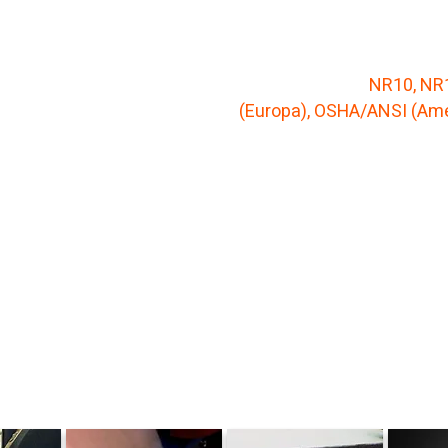
As máquinas Rebel são f
com as normas
NR10, NR1
(Europa), OSHA/ANSI (Amé
garantindo segurança e a
padrões internacionais