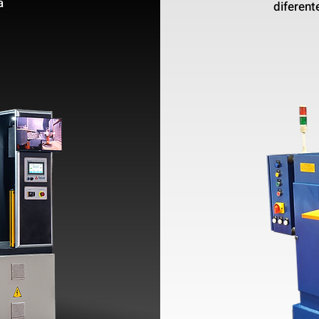
a
diferen