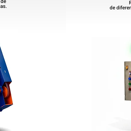
 de
as.
de
difer