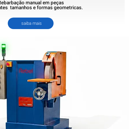
Rebarbação manual em peças
entes
tamanhos e
formas geometricas.
saiba mais