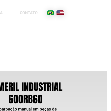
DA
CONTATO
Linha de maquinas automáticas, semi-automáticas e
manuais
para rebarbação em peças microfundidas, fundidas, forjadas
e injetadas de
pequeno, médio e grande porte de diferentes materiais e
formas geométricas.
MERIL INDUSTRIAL
600RB60
barbação manual em peças de