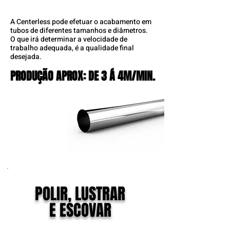
A Centerless pode efetuar o acabamento em
tubos de diferentes tamanhos e diâmetros.
O que irá determinar a velocidade de
trabalho adequada, é a qualidade final
desejada.
PRODUÇÃO APROX: DE 3 Á 4M/MIN.
PRODUÇÃO APROX: DE 3 Á 4M/MIN.
POLIR, LUSTRAR
E ESCOVAR