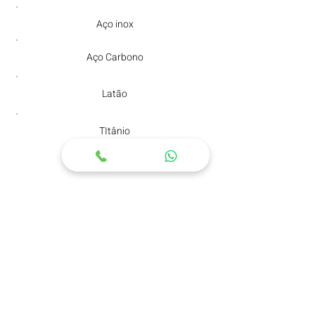
Aço inox
Aço Carbono
Latão
TItânio
e outros...
INFORMAÇÕES TÉCNICAS
Modelo:
Politriz Centerless | PSC
Motor:
7,5 ou 10hp de alta performance
Roda de polimento / acabamento:
Ø350 x